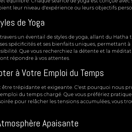
 et équilibré. Chaque séance de yoga est conçue avec 
oient leur niveau d'expérience ou leurs objectifs pers
yles de Yoga
 travers un éventail de styles de yoga, allant du Hatha
ses spécificités et ses bienfaits uniques, permettant 
sibilité. Que vous recherchiez la détente et la médit
ront répondre à vos attentes.
apter à Votre Emploi du Temps
tre trépidante et exigeante. C'est pourquoi nous pr
re emploi du temps chargé. Que vous préfériez pratiqu
soirée pour relâcher les tensions accumulées, vous tr
 Atmosphère Apaisante