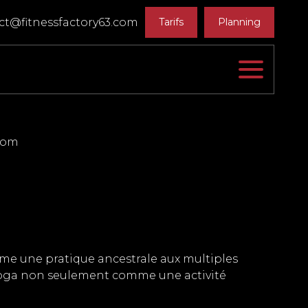
t@fitnessfactory63.com
Tarifs
Planning
iom
omme une pratique ancestrale aux multiples
 yoga non seulement comme une activité